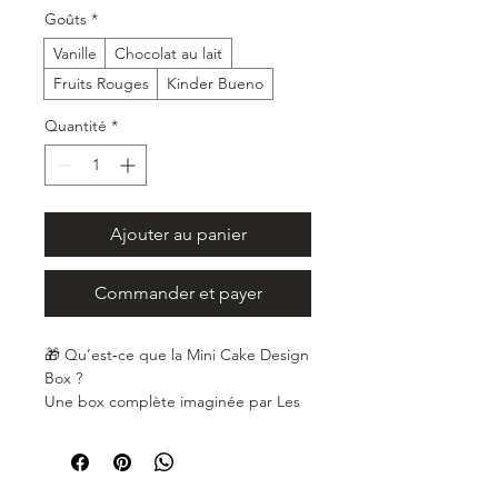
Goûts
*
Vanille
Chocolat au lait
Fruits Rouges
Kinder Bueno
Quantité
*
Ajouter au panier
Commander et payer
🎁
Qu’est‑ce que la Mini Cake Design
Box ?
Une box complète imaginée par Les
Pâtisseries de Cha pour permettre à
chacun de réaliser un mini cake
design 10 cm, simple, joli et
gourmand, directement à la maison.