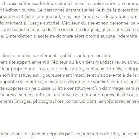
de la réservation sur les lieux stipulés dans la confirmation de co
t l’éditeur du site. Le personnes entrant sur les lieux de la prestatio
 équipement (liste comprenant, mais non limitée à : décorations, am
onformément à l’usage autorisé. L’éditeur du site et son personnel se r
ersonne sous l’influence de l’alcool ou de drogues, et ce par mesure d
e. L’interdiction d’accès ne donnera alors droit à aucune indemnit
ectuelle relatifs aux éléments publiés sur le présent site
nt site appartiennent à l’éditeur ou à un tiers mandataire, ou sont ut
de leur propriétaire. Toute copie des logos, contenus textuels, picto
soit limitative, est rigoureusement interdite et s’apparente à de la 
oupable de contrefaçon serait susceptible de voir son compte suppr
te suppression ne puisse lui être constitutive d’un dommage, sans r
érieures à son encontre, à l’initiative de l’éditeur du présent site ou
éléments (images, photographies, contenus) dont les crédits reviennent
tenus dans le site sont déposés par Les pâtisseries de Cha, ou éven