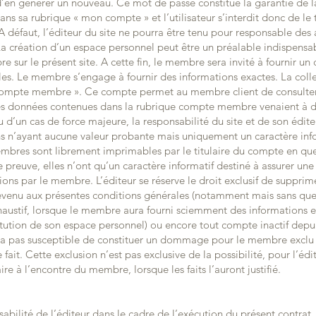
’en générer un nouveau. Ce mot de passe constitue la garantie de la
ns sa rubrique « mon compte » et l’utilisateur s’interdit donc de le
 défaut, l’éditeur du site ne pourra être tenu pour responsable des 
 La création d’un espace personnel peut être un préalable indispen
 sur le présent site. A cette fin, le membre sera invité à fournir un
les. Le membre s’engage à fournir des informations exactes. La col
« compte membre ». Ce compte permet au membre client de consult
i les données contenues dans la rubrique compte membre venaient à di
d’un cas de force majeure, la responsabilité du site et de son édite
s n’ayant aucune valeur probante mais uniquement un caractère info
mbres sont librement imprimables par le titulaire du compte en qu
 preuve, elles n’ont qu’un caractère informatif destiné à assurer une
ns par le membre. L’éditeur se réserve le droit exclusif de supprim
venu aux présentes conditions générales (notamment mais sans que
austif, lorsque le membre aura fourni sciemment des informations e
titution de son espace personnel) ou encore tout compte inactif dep
ra pas susceptible de constituer un dommage pour le membre exclu
ait. Cette exclusion n’est pas exclusive de la possibilité, pour l’éd
ire à l’encontre du membre, lorsque les faits l’auront justifié.
abilité de l’éditeur dans le cadre de l’exécution du présent contrat