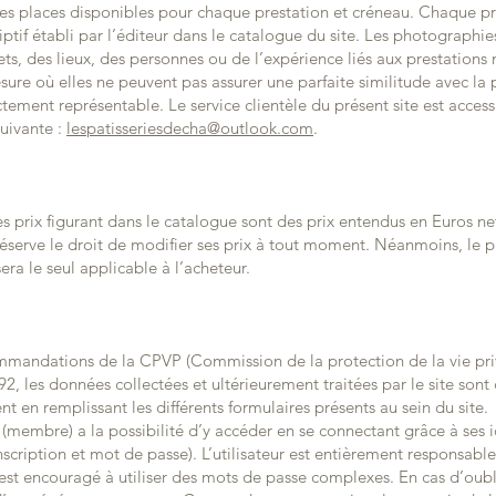
des places disponibles pour chaque prestation et créneau. Chaque pr
if établi par l’éditeur dans le catalogue du site. Les photographie
ts, des lieux, des personnes ou de l’expérience liés aux prestations
sure où elles ne peuvent pas assurer une parfaite similitude avec la 
ctement représentable. Le service clientèle du présent site est access
suivante :
lespatisseriesdecha@outlook.com
.
es prix figurant dans le catalogue sont des prix entendus en Euros n
 réserve le droit de modifier ses prix à tout moment. Néanmoins, le p
ra le seul applicable à l’acheteur.
ndations de la CPVP (Commission de la protection de la vie privée
, les données collectées et ultérieurement traitées par le site sont
t en remplissant les différents formulaires présents au sein du site.
ite (membre) a la possibilité d’y accéder en se connectant grâce à ses i
inscription et mot de passe). L’utilisateur est entièrement responsab
Il est encouragé à utiliser des mots de passe complexes. En cas d’oub