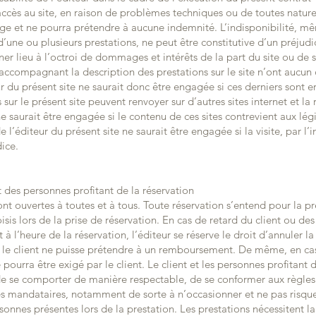
accès au site, en raison de problèmes techniques ou de toutes natures
e et ne pourra prétendre à aucune indemnité. L’indisponibilité, m
d’une ou plusieurs prestations, ne peut être constitutive d’un préjudi
 lieu à l’octroi de dommages et intérêts de la part du site ou de s
accompagnant la description des prestations sur le site n’ont aucun c
ur du présent site ne saurait donc être engagée si ces derniers sont 
 sur le présent site peuvent renvoyer sur d’autres sites internet et la
ne saurait être engagée si le contenu de ces sites contrevient aux lég
l’éditeur du présent site ne saurait être engagée si la visite, par l’i
dice.
 des personnes profitant de la réservation
ont ouvertes à toutes et à tous. Toute réservation s’entend pour la pr
isis lors de la prise de réservation. En cas de retard du client ou de
 à l’heure de la réservation, l’éditeur se réserve le droit d’annuler l
e le client ne puisse prétendre à un remboursement. De même, en ca
urra être exigé par le client. Le client et les personnes profitant 
 de se comporter de manière respectable, de se conformer aux règles 
 ses mandataires, notamment de sorte à n’occasionner et ne pas risqu
nes présentes lors de la prestation. Les prestations nécessitent la