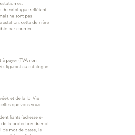
estation est
s du catalogue reflètent
 mais ne sont pas
prestation, cette dernière
ible par courrier
et à payer (TVA non
rix figurant au catalogue
), et de la loi Vie
 celles que vous nous
dentifiants (adresse e-
le de la protection du mot
li de mot de passe, le