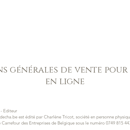
ACCUEIL
CAKE DESIGN
CONTACT
COM
s générales de vente pour 
en ligne
 - Editeur
sdecha.be
est édité par Charlène Tricot, société en personne physiqu
 Carrefour des Entreprises de Belgique sous le numéro 0749 815 443