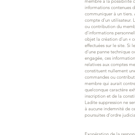
membre a la possibilité d
informations contenues da
communiquer à un tiers. A
compte d’un utilisateur.
ou contribution du membre
d’informations personnel
objet la création d’un 
effectuées sur le site. S
d’une panne technique ou 
engagée, ces information
relatives aux comptes me
constituent nullement une
commandes ou contributio
membre qui aurait contre
quelconque caractère exh
inscription et de la cons
Ladite suppression ne se
à aucune indemnité de ce f
poursuites d’ordre judicia
Exonération de la respons