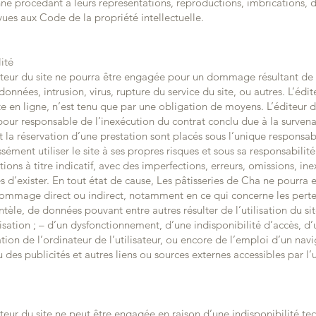
ne procédant à leurs représentations, reproductions, imbrications, di
vues aux Code de la propriété intellectuelle.
ité
iteur du site ne pourra être engagée pour un dommage résultant de l
données, intrusion, virus, rupture du service du site, ou autres. L’éd
e en ligne, n’est tenu que par une obligation de moyens. L’éditeur du
 pour responsable de l’inexécution du contrat conclu due à la surve
 la réservation d’une prestation sont placés sous l’unique responsabi
sément utiliser le site à ses propres risques et sous sa responsabilité 
ations à titre indicatif, avec des imperfections, erreurs, omissions, in
 d’exister. En tout état de cause, Les pâtisseries de Cha ne pourra 
dommage direct ou indirect, notamment en ce qui concerne les perte
ntèle, de données pouvant entre autres résulter de l’utilisation du si
lisation ; – d’un dysfonctionnement, d’une indisponibilité d’accès, d’
ion de l’ordinateur de l’utilisateur, ou encore de l’emploi d’un navi
u des publicités et autres liens ou sources externes accessibles par l’ut
iteur du site ne peut être engagée en raison d’une indisponibilité t