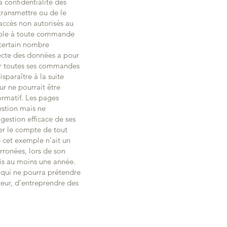
 confidentialité des
 transmettre ou de le
accès non autorisés au
sable à toute commande
 certain nombre
lecte des données a pour
er toutes ses commandes
sparaître à la suite
ur ne pourrait être
rmatif. Les pages
estion mais ne
 gestion efficace de ses
er le compte de tout
 cet exemple n’ait un
rronées, lors de son
uis au moins une année.
 qui ne pourra prétendre
iteur, d’entreprendre des