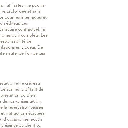
, l’utilisateur ne pourra
ême prolongée et sans
ce pour les internautes et
on éditeur. Les
aractère contractuel, la
erronés ou incomplets. Les
 responsabilité de
islations en vigueur. De
nternaute, de l’un de ces
estation et le créneau
s personnes profitant de
a prestation ou d’en
s de non-présentation,
de la réservation passée
et instructions édictées
er d’occasionner aucun
 présence du client ou