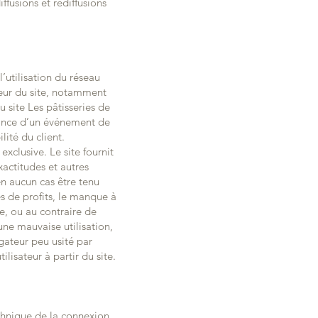
ffusions et rediffusions
’utilisation du réseau
iteur du site, notamment
 site Les pâtisseries de
nance d’un événement de
lité du client.
exclusive. Le site fournit
exactitudes et autres
en aucun cas être tenu
s de profits, le manque à
te, ou au contraire de
une mauvaise utilisation,
gateur peu usité par
ilisateur à partir du site.
echnique de la connexion,