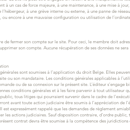
nt à un cas de force majeure, à une maintenance, à une mise à jour,
de l’hébergeur, à une grève interne ou externe, à une panne de résea
 ou encore à une mauvaise configuration ou utilisation de l’ordinateu
bre de fermer son compte sur le site. Pour ceci, le membre doit adres
 supprimer son compte. Aucune récupération de ses données ne sera a
ation
générales sont soumises à l’application du droit Belge. Elles peuven
ite ou son mandataire. Les conditions générales applicables à l’utili
mmande ou de sa connexion sur le présent site. L’éditeur s’engage 
nnes conditions générales et à les faire parvenir à tout utilisateur q
public, tous litiges qui pourraient survenir dans le cadre de l’exécu
ront avant toute action judiciaire être soumis à l’appréciation de l’
Il est expressément rappelé que les demandes de règlement amiabl
er les actions judiciaires. Sauf disposition contraire, d’ordre public, 
 présent contrat devra être soumise à la compétence des juridictions 