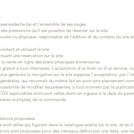
e:
sseriesdeche.be
et l’ensemble de ses pages.
 des prestations qu’il est possible de réserver sur le site.
morale ou physique, responsable de l’édition et du contenu du site e
.
visitant et utilisant le site.
ectuant une réservation sur le site.
 la vente en ligne des biens physiques alimentaires.
et gratuit à tout internaute. L’acquisition d’un bien ou d’un service, 
s générale la navigation sur le site suppose l’acceptation, par l’int
 générales, qui reconnaît du même fait en avoir pris pleinement con
possibilité de modifier les présentes, à tout moment par la publicat
s CGV applicables alors sont celles étant en vigueur à la date du pa
ments multiples) de la commande.
stations proposées
sont celles qui figurent dans le catalogue publié sur le site, et qu’il
ations sont proposées pour des créneaux définis par une date, une h