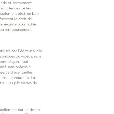
mmande ou fermement
n sont tenues de les
eublement etc.), en bon
éservent le droit de
e sécurité pour ladite
é ou remboursement.
ilisés par l’éditeur sur le
graphiques ou vidéos, sans
contrefaçon. Tout
imé sans préavis ni
éserve d’éventuelles
 de son mandataire. Le
 à : Les pâtisseries de
tuellement par un de ses