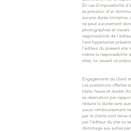
En cas d’impossibilité d’
se prévaloir d’un dommag
aucune durée limitative, 
ne peut aucunement donner
photographies et visuels 
responsabilité de l’édite
liens hypertextes présents
l’éditeur du présent site 
même la responsabilité de 
sites, lui causait un préju
Engagements du client et
Les prestations offertes s
(date, heure et durée) cho
sa réservation par rapport
réduire la durée sans qu
aucun remboursement ne po
par le clients sont tenus
par l’éditeur du site ou
dommage aux autres person