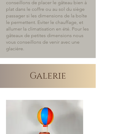
conseillons de placer le gâteau bien à
plat dans le coffre ou au sol du siège
passager si les dimensions de la boîte
le permettent. Eviter le chauffage, et
allumer la climatisation en été. Pour les
gâteaux de petites dimensions nous
vous conseillons de venir avec une
glacière.
Galerie