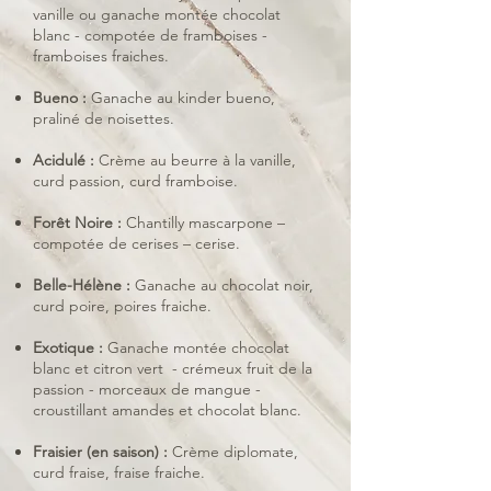
vanille ou ganache montée chocolat
blanc - compotée de framboises -
framboises fraiches.
Bueno :
Ganache au kinder bueno,
praliné de noisettes.
Acidulé :
Crème au beurre à la vanille,
curd passion, curd framboise.
Forêt Noire :
Chantilly mascarpone –
compotée de cerises – cerise.
Belle-Hélène :
Ganache au chocolat noir,
curd poire, poires fraiche.
Exotique :
Ganache montée chocolat
blanc et citron vert - crémeux fruit de la
passion - morceaux de mangue -
croustillant amandes et chocolat blanc.
Fraisier (en saison) :
Crème diplomate,
curd fraise, fraise fraiche.