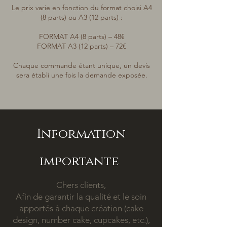
Le prix varie en fonction du format choisi A4
(8 parts) ou A3 (12 parts) :
FORMAT A4 (8 parts) – 48€
FORMAT A3 (12 parts) – 72€
Chaque commande étant unique, un devis
sera établi une fois la demande exposée.
Information
importante
Chers clients,
Afin de garantir la qualité et le soin
apportés à chaque création (cake
design, number cake, cupcakes, etc.),