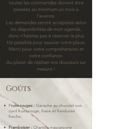
toutes les commandes doivent être
passées au minimum un mois à
l’avance.
Les demandes seront acceptées selon
les disponibilités de mon agenda,
donc n’hésitez pas à réserver le plus
tôt possible pour assurer votre place.
Merci pour votre compréhension et
votre confiance.
Au plaisir de réaliser vos douceurs sur
mesure !
Goûts
F
ruits rouges :
Ganache au chocolat noir,
curd fruits rouge, fraise et framboise
fraiche.
Framboisier :
Chantilly mascarpone